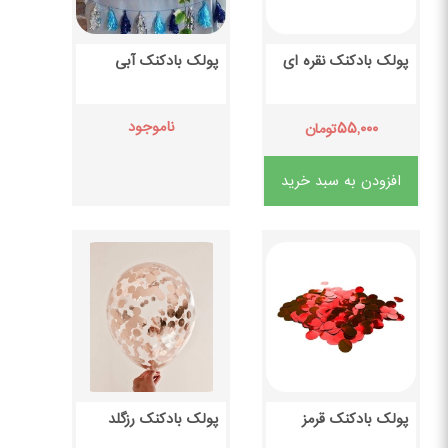
پولک بادکنک نقره ای
پولک بادکنک آبی
ناموجود
۵۵,۰۰۰
تومان
افزودن به سبد خرید
پولک بادکنک قرمز
پولک بادکنک رزگلد