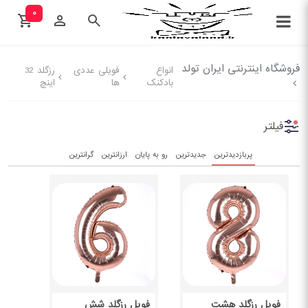
۰
فروشگاه اینترنتی ایران تولد
انواع
فویلی عددی
رزگلد 32
بادکنک
ها
اینچ
فیلتر
پربازدیدترین
جدیدترین
رو به پایان
ارزانترین
گرانترین
فویل رزگلد هشت
فویل رزگلد شش