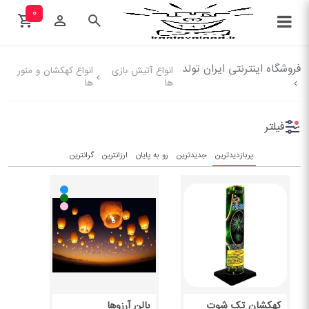
۰
فروشگاه اینترنتی ایران تولد
انواع آتیش بازی
انواع کهکشان و منور
ها
ها
فیلتر
پربازدیدترین
جدیدترین
رو به پایان
ارزانترین
گرانترین
کهکشان تک شوت
بالن آرزوها