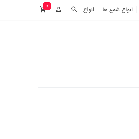
۰
انواع شمع ها
انواع آتیش بازی ها
تم تولد
تزئینات 
ایزر ها )