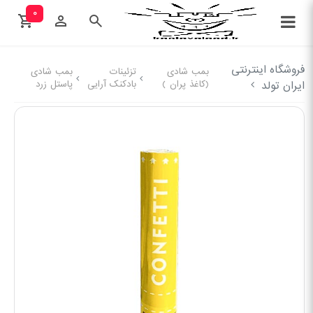
۰
فروشگاه اینترنتی
بمب شادی
تزئینات
بمب شادی
(کاغذ پران )
بادکنک آرایی
پاستل زرد
ایران تولد