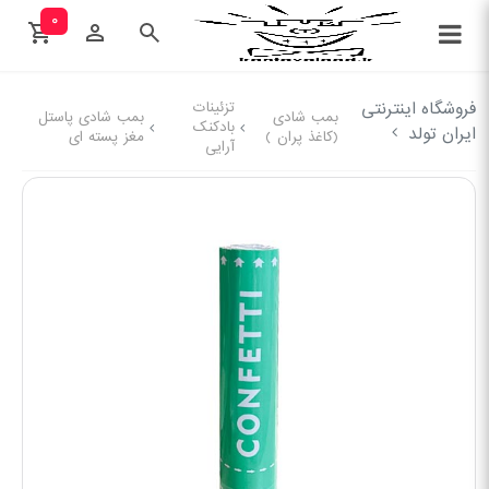
۰
فروشگاه اینترنتی
تزئینات
بمب شادی
بمب شادی پاستل
بادکنک
ایران تولد
(کاغذ پران )
مغز پسته ای
آرایی