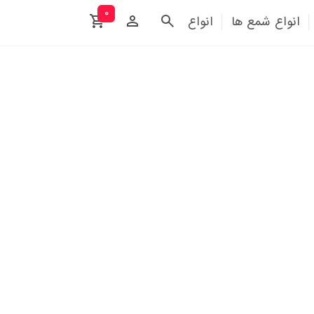
۰
انواع شمع ها
انواع آتیش بازی ها
تم تولد
تزئینات 
ایزر ها )